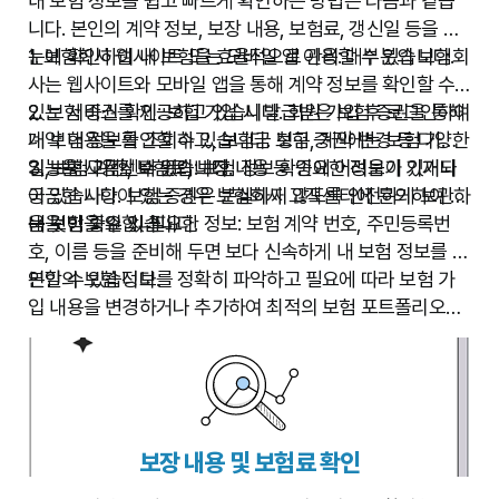
내 보험 정보를 쉽고 빠르게 확인하는 방법은 다음과 같습
니다. 본인의 계약 정보, 보장 내용, 보험료, 갱신일 등을 한
1. 보험회사 웹사이트 또는 모바일 앱 이용:
눈에 확인하여 내 보험을 효율적으로 관리할 수 있습니다.
대부분의 보험회
사는 웹사이트와 모바일 앱을 통해 계약 정보를 확인할 수
있는 서비스를 제공하고 있습니다. 회원 가입 후 로그인하여
2. 보험 증권 확인:
보험 가입 시 발급받은 보험 증권을 통해
내 보험 정보를 조회하고, 보험금 청구, 계약 변경 등 다양한
계약 내용을 확인할 수 있습니다. 보험 증권에는 보험 가입
기능을 사용할 수 있습니다.
일, 보험 기간, 보험료, 보장 내용 등 중요한 정보가 기재되
3. 보험 고객센터 문의:
보험 정보 확인에 어려움이 있거나
어 있습니다. 보험 증권은 분실하지 않도록 안전하게 보관하
궁금한 사항이 있는 경우 보험회사 고객센터에 문의하여 도
는 것이 중요합니다.
움을 받을 수 있습니다.
내 보험 확인 시 필요한 정보:
보험 계약 번호, 주민등록번
호, 이름 등을 준비해 두면 보다 신속하게 내 보험 정보를 확
인할 수 있습니다.
본인의 보험 정보를 정확히 파악하고 필요에 따라 보험 가
입 내용을 변경하거나 추가하여 최적의 보험 포트폴리오를
구성하는 것이 중요합니다.
보장 내용 및 보험료 확인