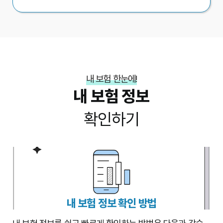
내 보험 한눈에!
내 보험 정보
확인하기
내 보험 정보 확인 방법