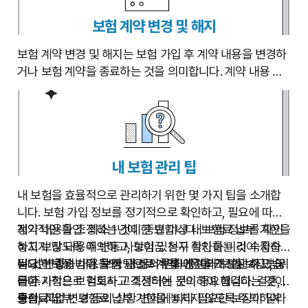
필요 서류 미비 시 보험금 청구가 지연될 수 있으므로, 모든
보험 계약 변경 및 해지
필요 서류를 준비하는 것이 중요합니다.
보험 계약 변경 및 해지는 보험 가입 후 계약 내용을 변경하
거나 보험 계약을 종료하는 것을 의미합니다. 계약 내용 변
경에는 보험금 수령 계좌 변경, 보험료 납부 방식 변경, 특약
추가 또는 삭제 등이 포함될 수 있습니다. 보험 계약 해지는
계약 조건에 따라 위약금이 발생할 수 있으므로, 계약 해지
전 보험회사에 문의하여 자세한 내용을 확인하는 것이 중요
합니다. 보험 계약 변경 및 해지 절차는 보험회사 웹사이트
내 보험 관리 팁
또는 모바일 앱을 통해 온라인으로 진행할 수 있습니다. 고
객센터를 통해 전화 또는 방문 상담을 통해 진행할 수도 있
내 보험을 효율적으로 관리하기 위한 몇 가지 팁을 소개합
습니다.
니다. 보험 가입 정보를 정기적으로 확인하고, 필요에 따라
계약 내용을 조정하는 것이 중요합니다. 보험료 납부 기한을
정기적인 확인:
최소 1년에 한 번 이상 내 보험 정보를 확인
놓치지 않도록 주의하고, 보험금 청구 절차를 미리 숙지하
하고 보장 내용에 변동 사항이 있는지 확인하는 것이 좋습
는 것이 좋습니다. 보험 관련 서류를 안전하게 보관하고, 궁
니다. 변경된 내용을 바탕으로 계약 내용을 조정할 수 있습
필요한 보장 범위 확인:
내 삶의 변화에 따라 보험 보장 범위
금한 사항은 보험회사 고객센터에 문의하여 해결하는 것이
니다.
를 주기적으로 검토하고 조정하는 것이 중요합니다. 결혼,
좋습니다.
출산, 직업 변경 등의 상황 변화에 따라 필요한 보장이 달라
보험료 납부:
보험료 납부 기한을 놓치지 않도록 주의하여